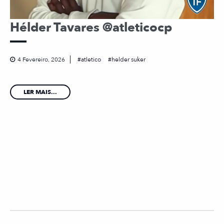
Hélder Tavares @atleticocp
4 Fevereiro, 2026
atletico
helder suker
LER MAIS...