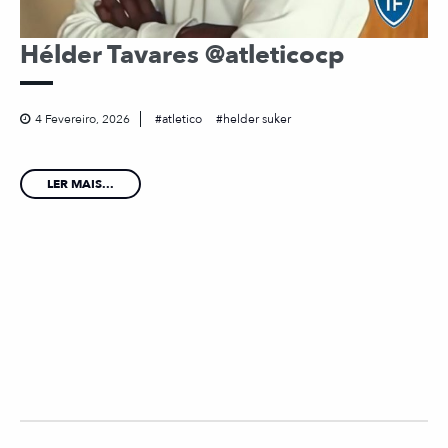
Hélder Tavares @atleticocp
4 Fevereiro, 2026
atletico
helder suker
LER MAIS...