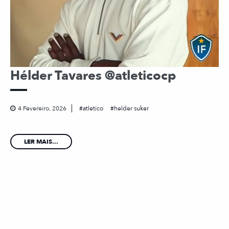
Hélder Tavares @atleticocp
4 Fevereiro, 2026
atletico
helder suker
LER MAIS...