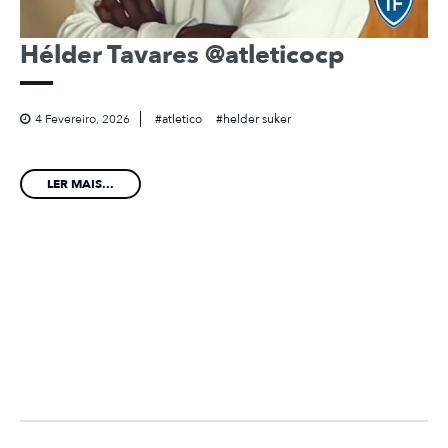
Hélder Tavares @atleticocp
4 Fevereiro, 2026
atletico
helder suker
LER MAIS...