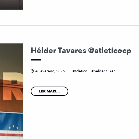
Hélder Tavares @atleticocp
4 Fevereiro, 2026
atletico
helder suker
LER MAIS...