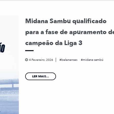
Midana Sambu qualificado
para a fase de apuramento d
campeão da Liga 3
4 Fevereiro, 2026
belenenses
midana sambú
LER MAIS...