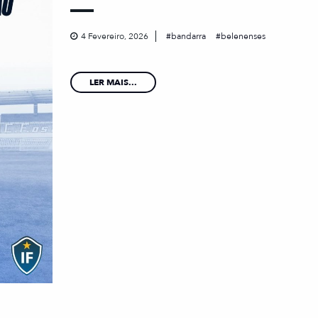
4 Fevereiro, 2026
bandarra
belenenses
LER MAIS...