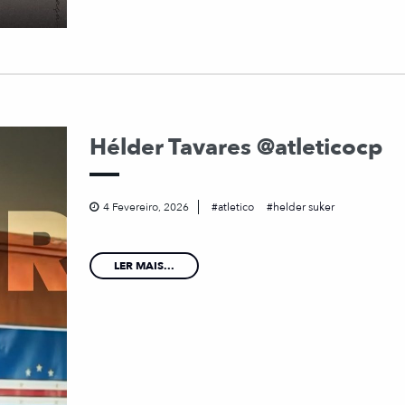
Hélder Tavares @atleticocp
4 Fevereiro, 2026
atletico
helder suker
LER MAIS...