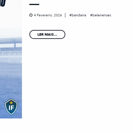
4 Fevereiro, 2026
bandarra
belenenses
LER MAIS...