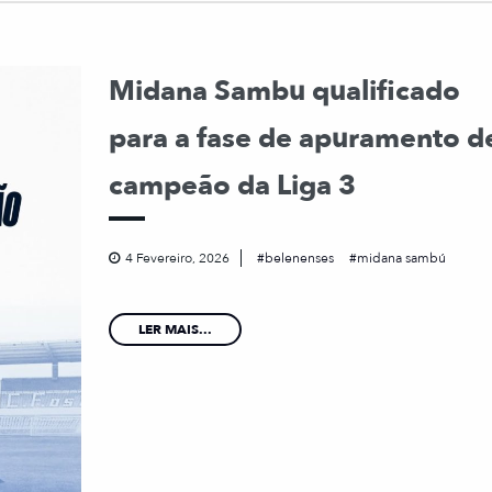
Midana Sambu qualificado
para a fase de apuramento d
campeão da Liga 3
4 Fevereiro, 2026
belenenses
midana sambú
LER MAIS...