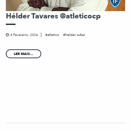
Hélder Tavares @atleticocp
4 Fevereiro, 2026
atletico
helder suker
LER MAIS...