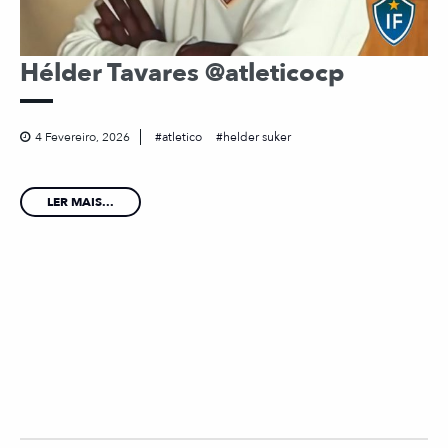
Hélder Tavares @atleticocp
4 Fevereiro, 2026
atletico
helder suker
LER MAIS...