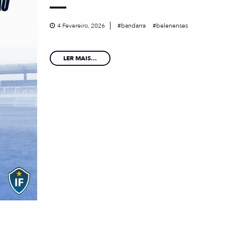
4 Fevereiro, 2026
bandarra
belenenses
LER MAIS...