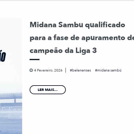
Midana Sambu qualificado
para a fase de apuramento d
campeão da Liga 3
4 Fevereiro, 2026
belenenses
midana sambú
LER MAIS...