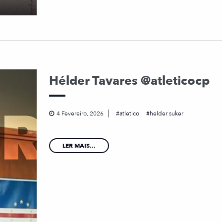
Hélder Tavares @atleticocp
4 Fevereiro, 2026
atletico
helder suker
LER MAIS...