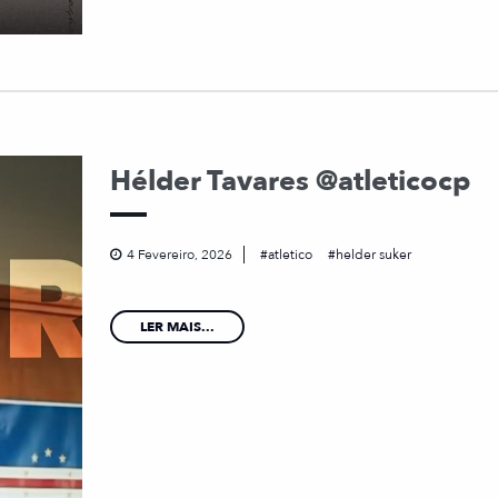
Hélder Tavares @atleticocp
4 Fevereiro, 2026
atletico
helder suker
LER MAIS...