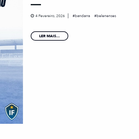
4 Fevereiro, 2026
bandarra
belenenses
LER MAIS...