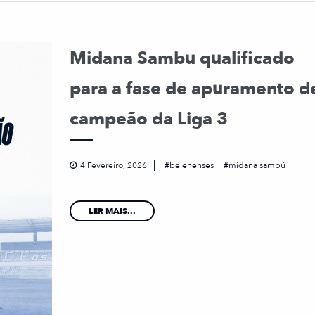
Midana Sambu qualificado
para a fase de apuramento d
campeão da Liga 3
4 Fevereiro, 2026
belenenses
midana sambú
LER MAIS...