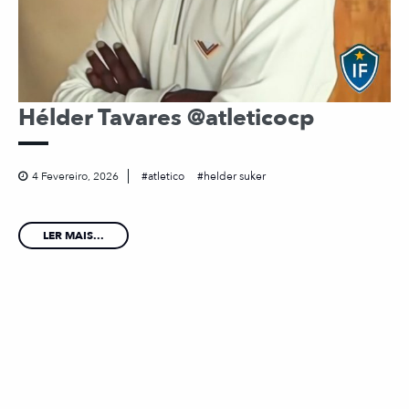
Hélder Tavares @atleticocp
4 Fevereiro, 2026
atletico
helder suker
LER MAIS...