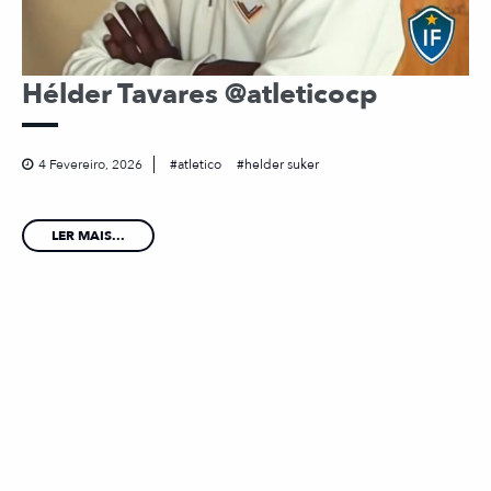
Hélder Tavares @atleticocp
4 Fevereiro, 2026
atletico
helder suker
LER MAIS...