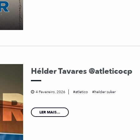
Hélder Tavares @atleticocp
4 Fevereiro, 2026
atletico
helder suker
LER MAIS...