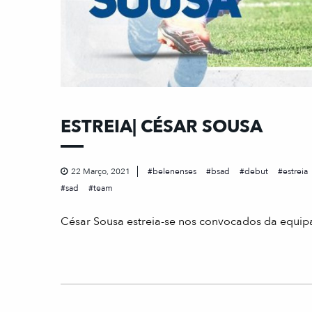
ESTREIA| CÉSAR SOUSA
22 Março, 2021
belenenses
bsad
debut
estreia
sad
team
César Sousa estreia-se nos convocados da equipa