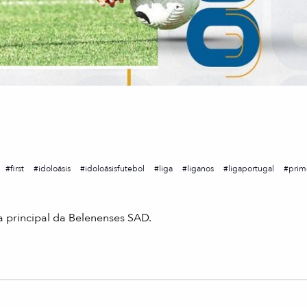
first
idoloásis
idoloásisfutebol
liga
liganos
ligaportugal
prim
 principal da Belenenses SAD.