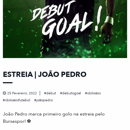
ESTREIA | JOÃO PEDRO
25 Fevereiro, 2022
debut
debutogoal
idoloásis
idoloásisfutebol
joãopedro
João Pedro marca primeiro golo na estreia pelo
Bursaspor! ⚽