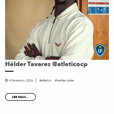
Hélder Tavares @atleticocp
4 Fevereiro, 2026
atletico
helder suker
LER MAIS...