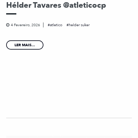
Hélder Tavares @atleticocp
4 Fevereiro, 2026
atletico
helder suker
LER MAIS...