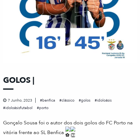
GOLOS |
7 Junho, 2023
benfica
clássico
golos
idoloásis
idoloásisfutebol
porto
Gonçalo Sousa foi o autor dos dois golos do FC Porto na
vitória frente ao SL Benfica