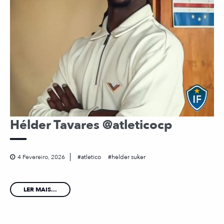
Hélder Tavares @atleticocp
4 Fevereiro, 2026
atletico
helder suker
LER MAIS...