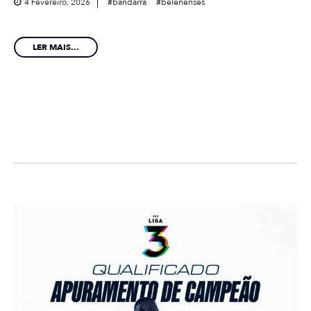
4 Fevereiro, 2026
bandarra
belenenses
LER MAIS...