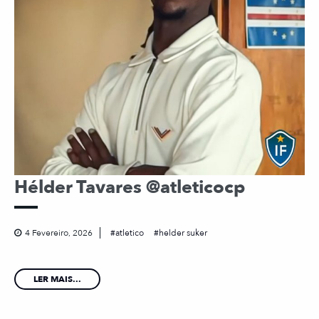
Hélder Tavares @atleticocp
4 Fevereiro, 2026
atletico
helder suker
LER MAIS...