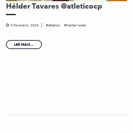
Hélder Tavares @atleticocp
4 Fevereiro, 2026
atletico
helder suker
LER MAIS...