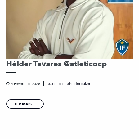
Hélder Tavares @atleticocp
4 Fevereiro, 2026
atletico
helder suker
LER MAIS...