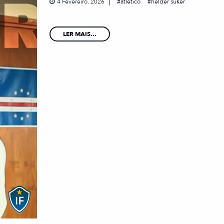
4 Fevereiro, 2026
atletico
helder suker
LER MAIS...