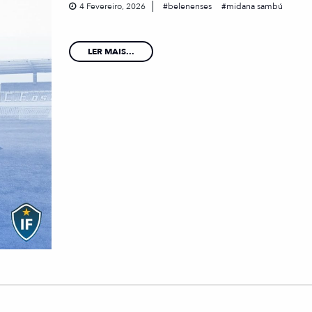
4 Fevereiro, 2026
belenenses
midana sambú
LER MAIS...