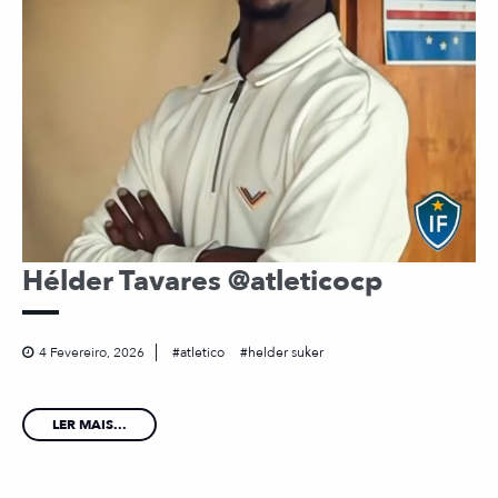
Hélder Tavares @atleticocp
4 Fevereiro, 2026
atletico
helder suker
LER MAIS...