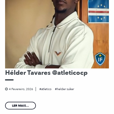
Hélder Tavares @atleticocp
4 Fevereiro, 2026
atletico
helder suker
LER MAIS...