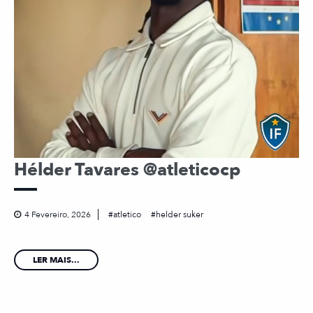
Hélder Tavares @atleticocp
4 Fevereiro, 2026
atletico
helder suker
LER MAIS...