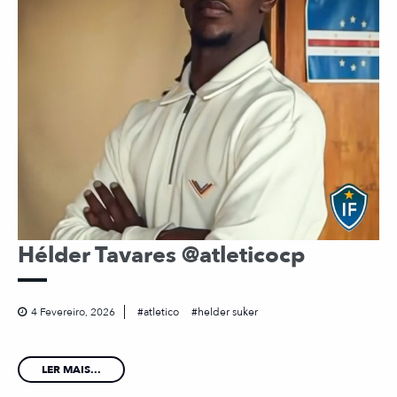
Hélder Tavares @atleticocp
4 Fevereiro, 2026
atletico
helder suker
LER MAIS...