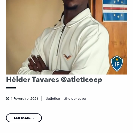
Hélder Tavares @atleticocp
4 Fevereiro, 2026
atletico
helder suker
LER MAIS...