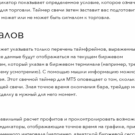
индикатор показывает определенное условие, которое означ
ля торговли. Таймер свечи затем заставит вас подготови
может или не может быть сигналом к торговле.
алов
жет указывать только перечень таймфреймов, выраженны
все данные будут отображаться на текущем биржевом
тем, который указан в биржевом терминале (например, тр
 своему усмотрению). С помощью мышки информацию можн
ея. Этот свечной таймер для МТ5 оповещает о том, сколь
ущей свечи. Зная точное время окончания бара, трейдер 
делку в нужный для него момент.
правильный расчет профитов и проконтролировать возмо
 Индикаторы, отображающие точное время на графике, пр
менного интервала (например, азиатской биржевой сесс