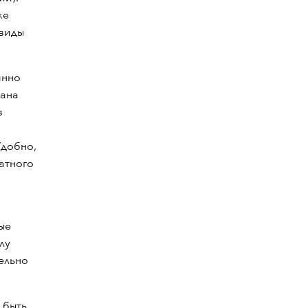
ке
 виды
янно
рана
в
Удобно,
атного
ые
лу
ельно
 быть