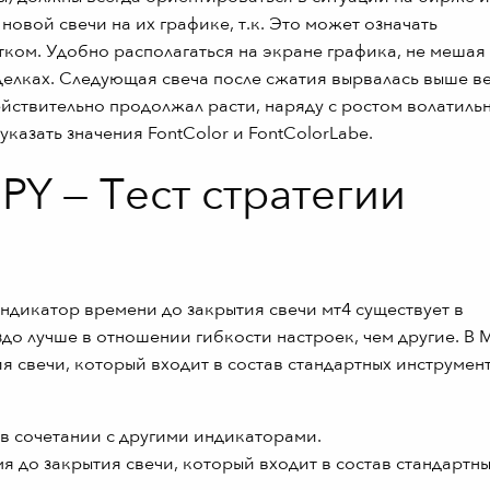
овой свечи на их графике, т.к. Это может означать
ком. Удобно располагаться на экране графика, не мешая
елках. Следующая свеча после сжатия вырвалась выше в
ействительно продолжал расти, наряду с ростом волатиль
казать значения FontColor и FontColorLabe.
PY — Тест стратегии
индикатор времени до закрытия свечи мт4 существует в
до лучше в отношении гибкости настроек, чем другие. В 
 свечи, который входит в состав стандартных инструмен
в сочетании с другими индикаторами.
 до закрытия свечи, который входит в состав стандартн