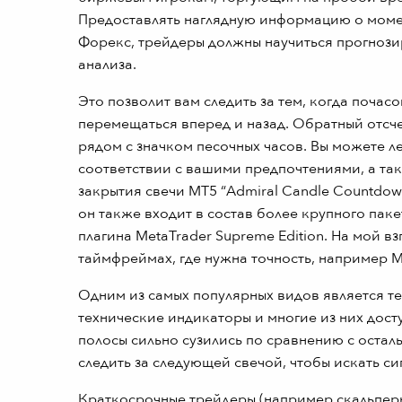
Предоставлять наглядную информацию о момент
Форекс, трейдеры должны научиться прогноз
анализа.
Это позволит вам следить за тем, когда поча
перемещаться вперед и назад. Обратный отсч
рядом с значком песочных часов. Вы можете л
соответствии с вашими предпочтениями, а та
закрытия свечи МТ5 “Admiral Candle Countdow
он также входит в состав более крупного пак
плагина MetaTrader Supreme Edition. На мой в
таймфреймах, где нужна точность, например М1
Одним из самых популярных видов является те
технические индикаторы и многие из них дост
полосы сильно сузились по сравнению с остал
следить за следующей свечой, чтобы искать си
Краткосрочные трейдеры (например скальперы