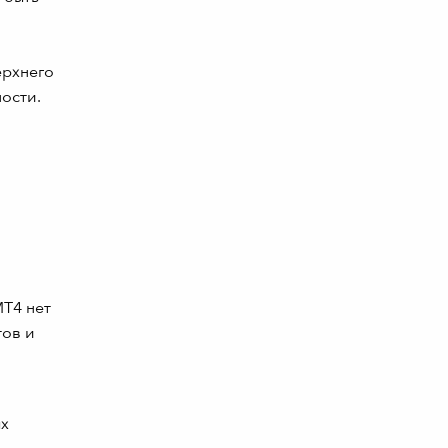
ерхнего
ности.
MT4 нет
тов и
ых