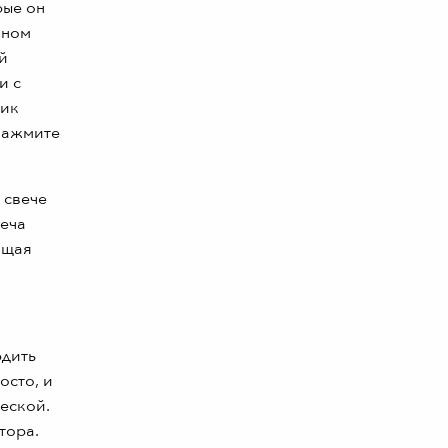
рые он
оном
й
и с
фик
 нажмите
 свече
веча
ющая
рдить
осто, и
ческой.
тора.