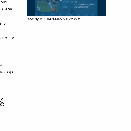
той
ностью
Rodrigo Guerreiro 2025/26
ть,
ачестве
р
икатор
%