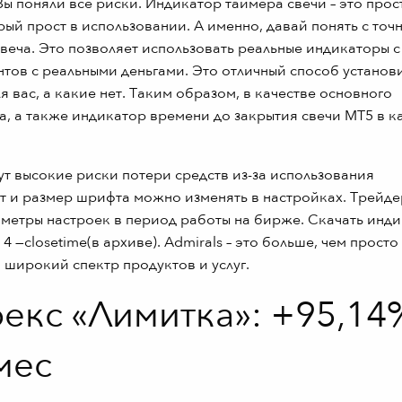
ы поняли все риски. Индикатор таймера свечи – это прос
ый прост в использовании. А именно, давай понять с точ
свеча. Это позволяет использовать реальные индикаторы с
тов с реальными деньгами. Это отличный способ установи
я вас, а какие нет. Таким образом, в качестве основного
, а также индикатор времени до закрытия свечи MT5 в к
т высокие риски потери средств из-за использования
ет и размер шрифта можно изменять в настройках. Трейде
аметры настроек в период работы на бирже. Скачать инд
4 —closetime(в архиве). Admirals – это больше, чем просто
 широкий спектр продуктов и услуг.
рекс «Лимитка»: +95,14
мес