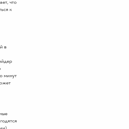
ает, что
ться к
й в
ейдер
о
ко минут
может
жные
игодятся
ии).