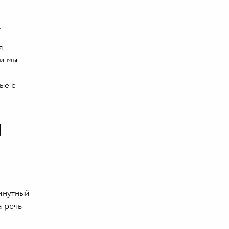
.
я
ти мы
ые с
g
минутный
а речь