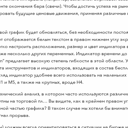
е окончания бара (свечи). Чтобы достичь успеха на рын
ировать будущие ценовые движения, применяя различные
совой график будет обновляться, без необходимости посто
ет отображается белым текстом в правом нижнем углу эк
егко настроить расположение, размер и цвет индикатора 
кже несколько других переменных. Индикатор времени до
n” предлагает высокую степень гибкости в этой области. 
ета инструментов и индикаторов, входящих в состав беспл
згляд индикатор удобнее всего использовать на маленьких
 и М5, а также на крупных, вроде Н4.
хнический анализ, в котором часто используются различн
упны на торговой пл… Вы видите, как в крайнем правом уг
ьной частью графика? В таком случае мы хотели бы внимат
гнал прорыва.
) должны всегда ориентироваться в ситуации на бирже и