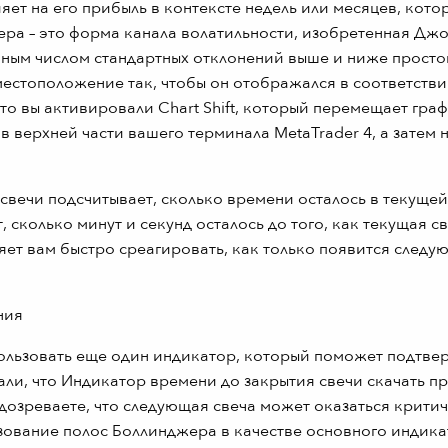
ияет на его прибыль в контексте недель или месяцев, кото
ера – это форма канала волатильности, изобретенная Дж
нным числом стандартных отклонений выше и ниже просто
естоположение так, чтобы он отображался в соответстви
то вы активировали Chart Shift, который перемещает гра
в верхней части вашего терминала MetaTrader 4, а затем
вечи подсчитывает, сколько времени осталось в текущей
сколько минут и секунд осталось до того, как текущая с
ляет вам быстро среагировать, как только появится следу
пользовать еще один индикатор, который поможет подтве
али, что Индикатор времени до закрытия свечи скачать пр
одозреваете, что следующая свеча может оказаться крити
зование полос Боллинджера в качестве основного индика