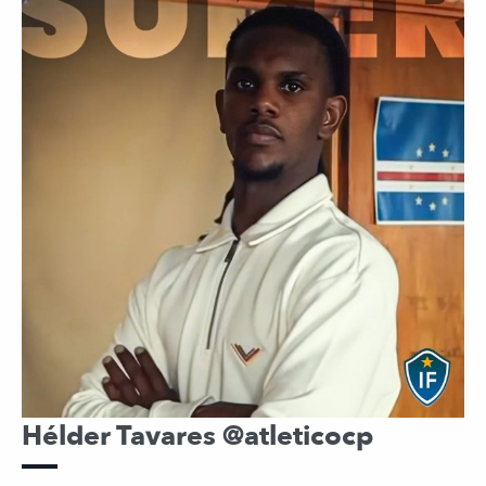
Hélder Tavares @atleticocp