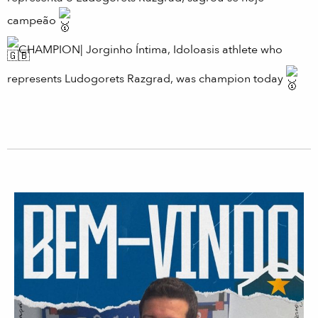
campeão
CHAMPION| Jorginho Íntima, Idoloasis athlete who
represents Ludogorets Razgrad, was champion today