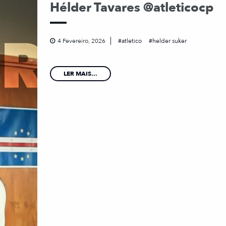
Hélder Tavares @atleticocp
4 Fevereiro, 2026
atletico
helder suker
LER MAIS...