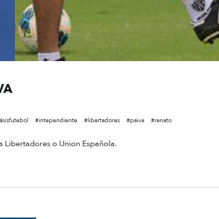
VA
ásisfutebol
intependiente
libertadores
paiva
renato
na Libertadores o Union Española.