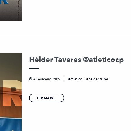
Hélder Tavares @atleticocp
4 Fevereiro, 2026
atletico
helder suker
LER MAIS...