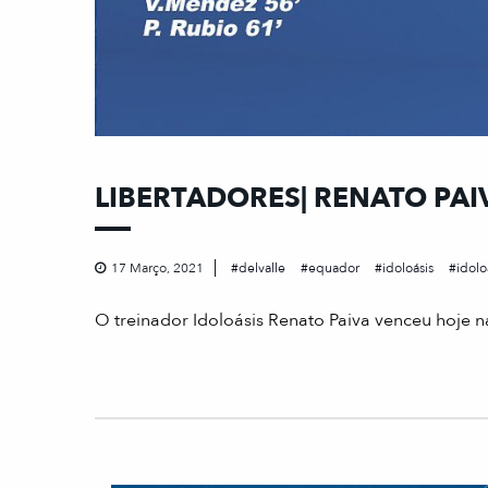
LIBERTADORES| RENATO PAI
17 Março, 2021
delvalle
equador
idoloásis
idolo
O treinador Idoloásis Renato Paiva venceu hoje 