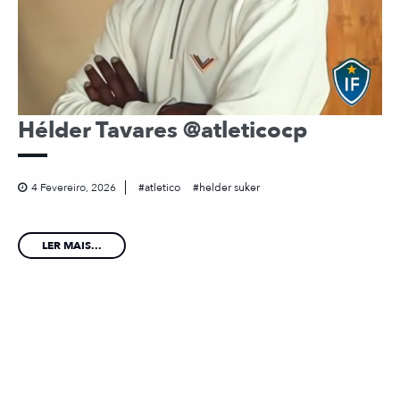
Hélder Tavares @atleticocp
4 Fevereiro, 2026
atletico
helder suker
LER MAIS...