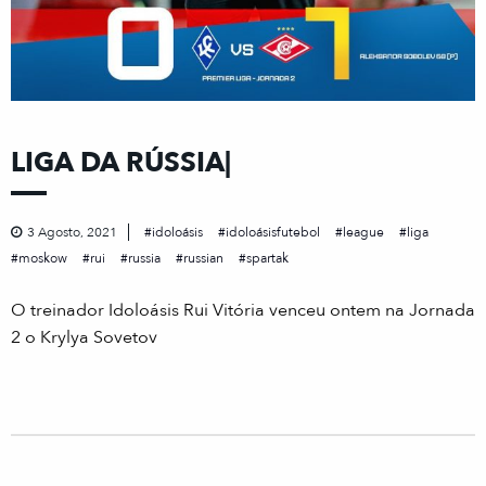
LIGA DA RÚSSIA|
3 Agosto, 2021
idoloásis
idoloásisfutebol
league
liga
moskow
rui
russia
russian
spartak
O treinador Idoloásis Rui Vitória venceu ontem na Jornada
2 o Krylya Sovetov