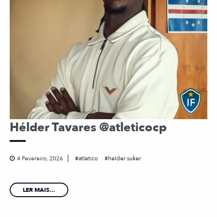
Hélder Tavares @atleticocp
4 Fevereiro, 2026
atletico
helder suker
LER MAIS...