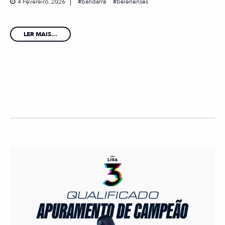
4 Fevereiro, 2026
bandarra
belenenses
LER MAIS...