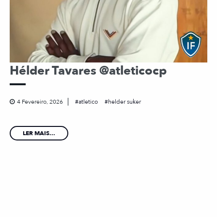
Hélder Tavares @atleticocp
4 Fevereiro, 2026
atletico
helder suker
LER MAIS...