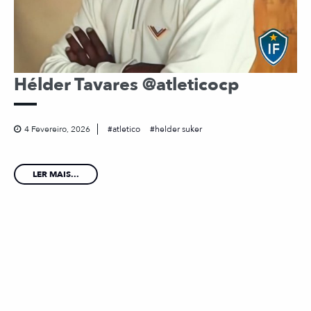
Hélder Tavares @atleticocp
4 Fevereiro, 2026
atletico
helder suker
LER MAIS...