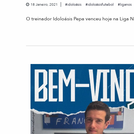
18 Janeiro, 2021
idoloásis
idoloásisfutebol
liganos
O treinador Idoloásis Pepa venceu hoje na Liga