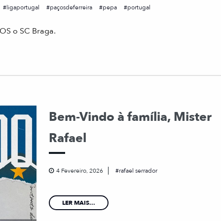
ligaportugal
paçosdeferreira
pepa
portugal
 NOS o SC Braga.
Bem-Vindo à família, Mister
Rafael
4 Fevereiro, 2026
rafael serrador
LER MAIS...