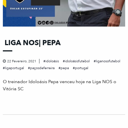
LIGA NOS| PEPA
22 Fevereiro, 2021
idoloásis
idoloásisfutebol
liganosofutebol
ligaportugal
paçosdeferreira
pepa
portugal
O treinador Idoloásis Pepa venceu hoje na Liga NOS o
Vitória SC