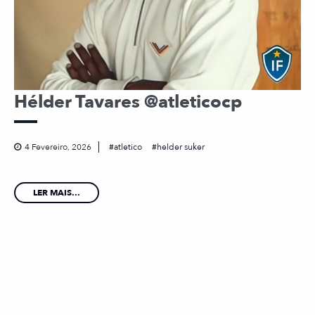
Hélder Tavares @atleticocp
4 Fevereiro, 2026
atletico
helder suker
LER MAIS...