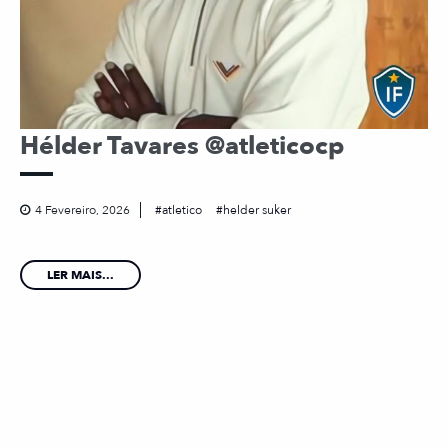
Hélder Tavares @atleticocp
4 Fevereiro, 2026
atletico
helder suker
LER MAIS...