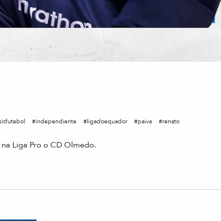
sisfutebol
independiente
ligadoequador
paiva
renato
m na Liga Pro o CD Olmedo.