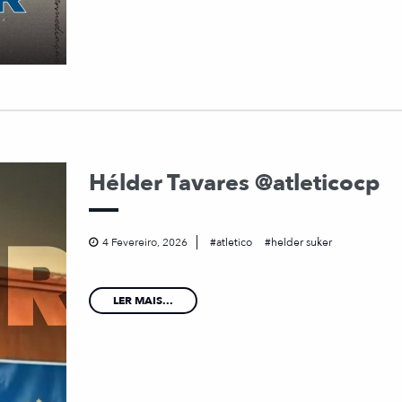
Hélder Tavares @atleticocp
4 Fevereiro, 2026
atletico
helder suker
LER MAIS...