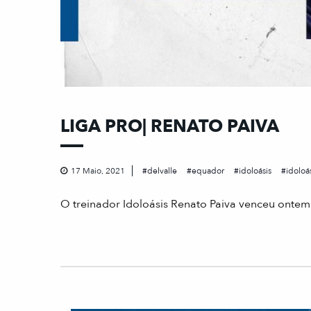
LIGA PRO| RENATO PAIVA
17 Maio, 2021
delvalle
equador
idoloásis
idoloá
O treinador Idoloásis Renato Paiva venceu onte