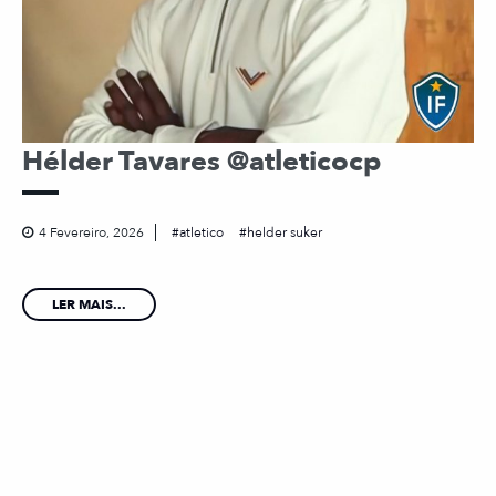
Hélder Tavares @atleticocp
4 Fevereiro, 2026
atletico
helder suker
LER MAIS...