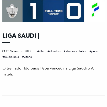
LIGA SAUDI |
20 Setembro, 2022
altai
idoloásis
idoloásisfutebol
pepa
saudiarabia
vitoria
O treinador Idoloásis Pepa venceu na Liga Saudi o Al
Fateh.