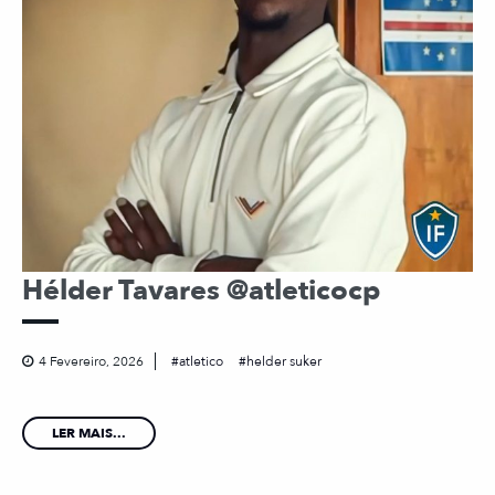
Hélder Tavares @atleticocp
4 Fevereiro, 2026
atletico
helder suker
LER MAIS...