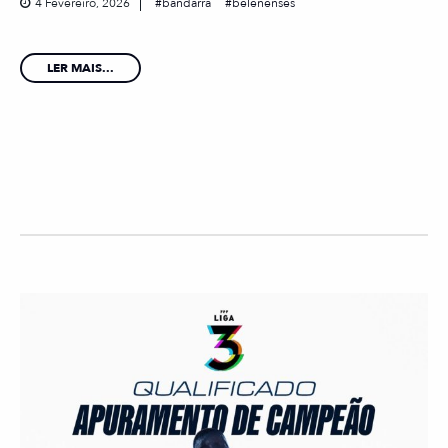
4 Fevereiro, 2026
bandarra
belenenses
LER MAIS...