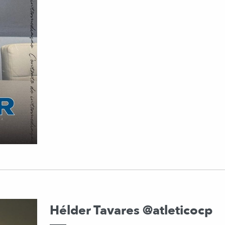
Hélder Tavares @atleticocp