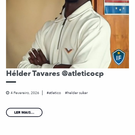
Hélder Tavares @atleticocp
4 Fevereiro, 2026
atletico
helder suker
LER MAIS...