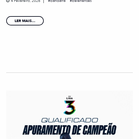
4 Fevereiro, 2026
bandarra
belenenses
LER MAIS...