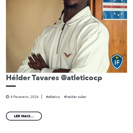
Hélder Tavares @atleticocp
4 Fevereiro, 2026
atletico
helder suker
LER MAIS...