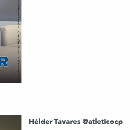
Hélder Tavares @atleticocp