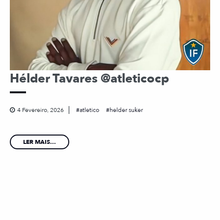
Hélder Tavares @atleticocp
4 Fevereiro, 2026
atletico
helder suker
LER MAIS...