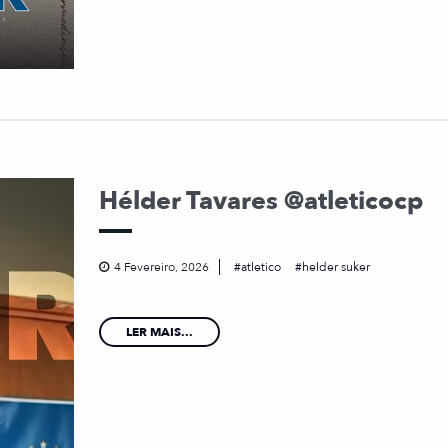
Hélder Tavares @atleticocp
4 Fevereiro, 2026
atletico
helder suker
LER MAIS...