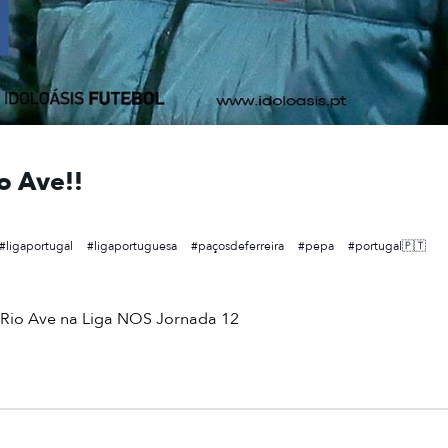
o Ave!!
ligaportugal
ligaportuguesa
paçosdeferreira
pepa
portugal🇵🇹
o Rio Ave na Liga NOS Jornada 12