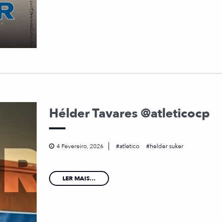
Hélder Tavares @atleticocp
4 Fevereiro, 2026
atletico
helder suker
LER MAIS...