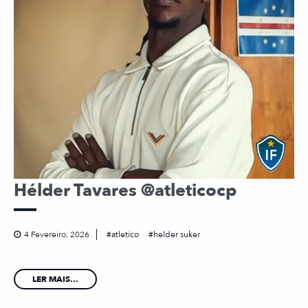
Hélder Tavares @atleticocp
4 Fevereiro, 2026
atletico
helder suker
LER MAIS...