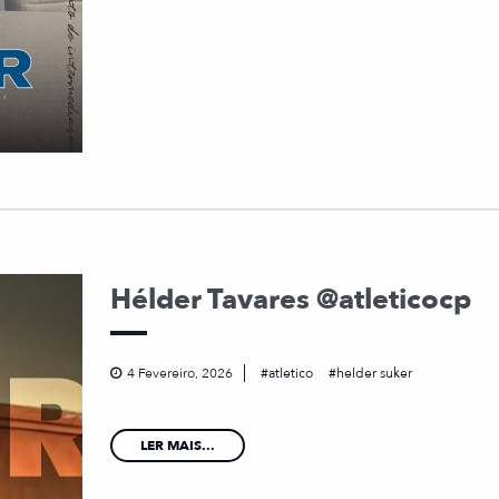
Hélder Tavares @atleticocp
4 Fevereiro, 2026
atletico
helder suker
LER MAIS...