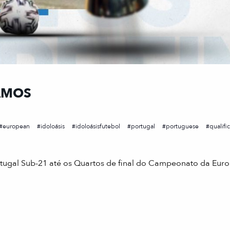
AMOS
european
idoloásis
idoloásisfutebol
portugal
portuguese
qualifi
gal Sub-21 até os Quartos de final do Campeonato da Euro