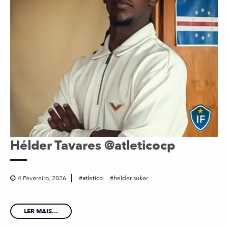
Hélder Tavares @atleticocp
4 Fevereiro, 2026
atletico
helder suker
LER MAIS...