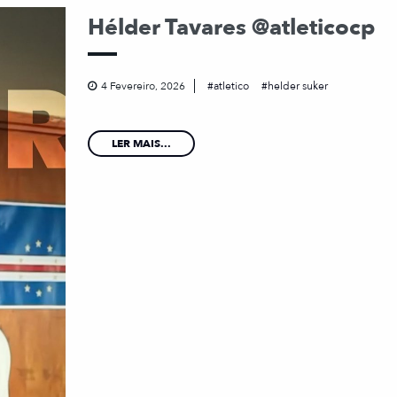
Hélder Tavares @atleticocp
4 Fevereiro, 2026
atletico
helder suker
LER MAIS...